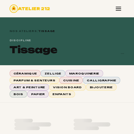
ATELIER 212
/
NOS ATELIERS
TISSAGE
DISCIPLINE
Tissage
...
CÉRAMIQUE
ZELLIGE
MAROQUINERIE
PARFUM & SENTEURS
CUISINE
CALLIGRAPHIE
ART & PEINTURE
VISION BOARD
BIJOUTERIE
BOIS
PAPIER
ENFANTS