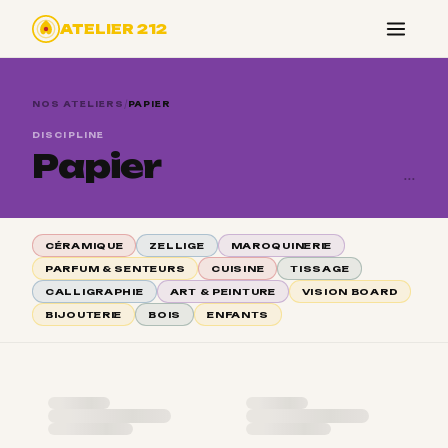
ATELIER 212
/
NOS ATELIERS
PAPIER
DISCIPLINE
Papier
...
CÉRAMIQUE
ZELLIGE
MAROQUINERIE
PARFUM & SENTEURS
CUISINE
TISSAGE
CALLIGRAPHIE
ART & PEINTURE
VISION BOARD
BIJOUTERIE
BOIS
ENFANTS