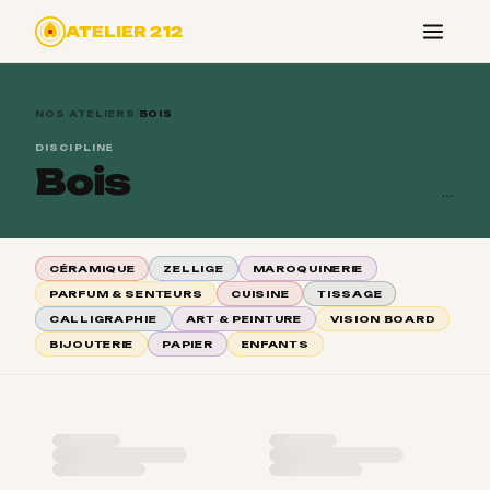
ATELIER 212
/
NOS ATELIERS
BOIS
DISCIPLINE
Bois
...
CÉRAMIQUE
ZELLIGE
MAROQUINERIE
PARFUM & SENTEURS
CUISINE
TISSAGE
CALLIGRAPHIE
ART & PEINTURE
VISION BOARD
BIJOUTERIE
PAPIER
ENFANTS