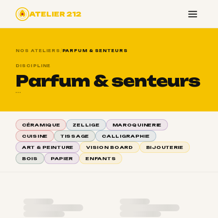
ATELIER 212
/
NOS ATELIERS
PARFUM & SENTEURS
DISCIPLINE
Parfum & senteurs
...
CÉRAMIQUE
ZELLIGE
MAROQUINERIE
CUISINE
TISSAGE
CALLIGRAPHIE
ART & PEINTURE
VISION BOARD
BIJOUTERIE
BOIS
PAPIER
ENFANTS